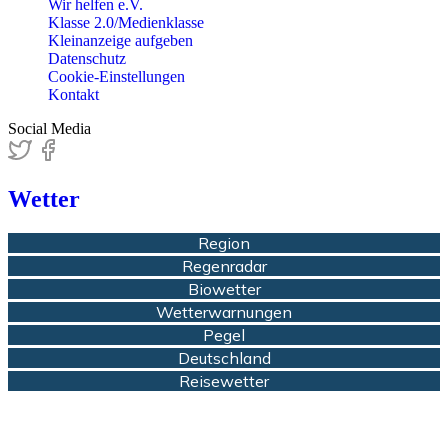
Wir helfen e.V.
Klasse 2.0/Medienklasse
Kleinanzeige aufgeben
Datenschutz
Cookie-Einstellungen
Kontakt
Social Media
Wetter
Region
Regenradar
Biowetter
Wetterwarnungen
Pegel
Deutschland
Reisewetter