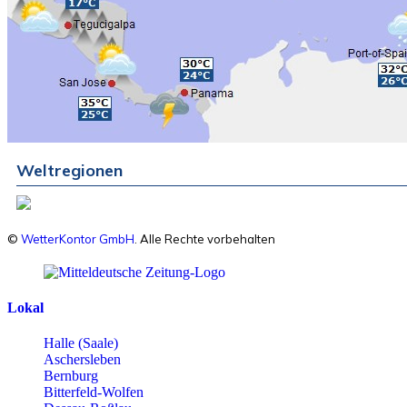
Weltregionen
©
WetterKontor GmbH
. Alle Rechte vorbehalten
Lokal
Halle (Saale)
Aschersleben
Bernburg
Bitterfeld-Wolfen