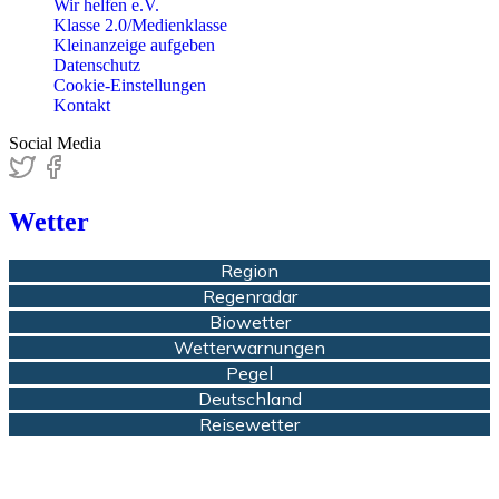
Wir helfen e.V.
Klasse 2.0/Medienklasse
Kleinanzeige aufgeben
Datenschutz
Cookie-Einstellungen
Kontakt
Social Media
Wetter
Region
Regenradar
Biowetter
Wetterwarnungen
Pegel
Deutschland
Reisewetter