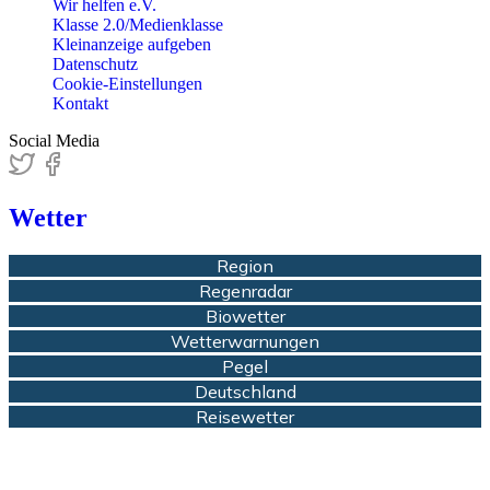
Wir helfen e.V.
Klasse 2.0/Medienklasse
Kleinanzeige aufgeben
Datenschutz
Cookie-Einstellungen
Kontakt
Social Media
Wetter
Region
Regenradar
Biowetter
Wetterwarnungen
Pegel
Deutschland
Reisewetter