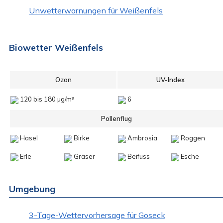
Unwetterwarnungen für Weißenfels
Biowetter Weißenfels
Ozon
UV-Index
120 bis 180 µg/m³
6
Pollenflug
Hasel
Birke
Ambrosia
Roggen
Erle
Gräser
Beifuss
Esche
Umgebung
3-Tage-Wettervorhersage für Goseck