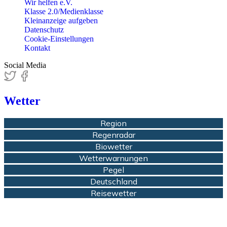
Wir helfen e.V.
Klasse 2.0/Medienklasse
Kleinanzeige aufgeben
Datenschutz
Cookie-Einstellungen
Kontakt
Social Media
Wetter
Region
Regenradar
Biowetter
Wetterwarnungen
Pegel
Deutschland
Reisewetter