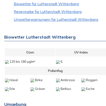
Biowetter für Lutherstadt Wittenberg
Regenradar für Lutherstadt Wittenberg
Unwetterwarnungen für Lutherstadt Wittenberg
Biowetter Lutherstadt Wittenberg
Ozon
UV-Index
120 bis 180 µg/m³
6
Pollenflug
Hasel
Birke
Ambrosia
Roggen
Erle
Gräser
Beifuss
Esche
Umgebung