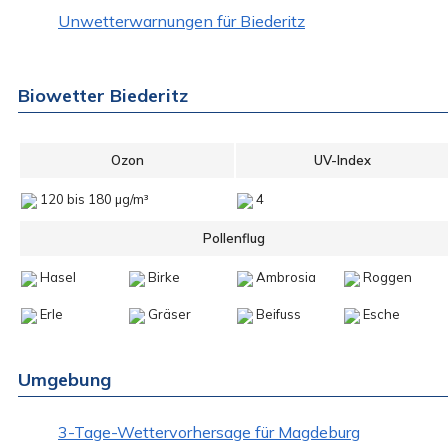
Unwetterwarnungen für Biederitz
Biowetter Biederitz
Ozon
UV-Index
120 bis 180 µg/m³
4
Pollenflug
Hasel
Birke
Ambrosia
Roggen
Erle
Gräser
Beifuss
Esche
Umgebung
3-Tage-Wettervorhersage für Magdeburg