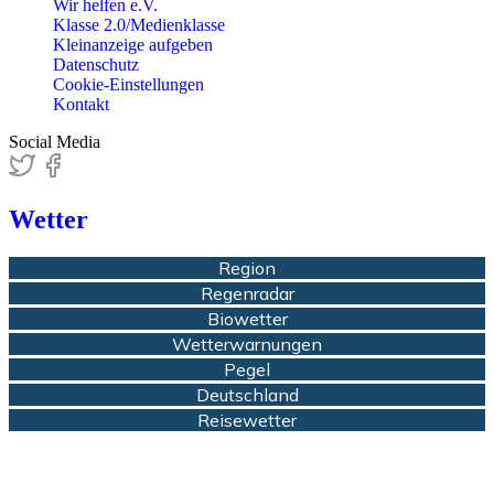
Wir helfen e.V.
Klasse 2.0/Medienklasse
Kleinanzeige aufgeben
Datenschutz
Cookie-Einstellungen
Kontakt
Social Media
Wetter
Region
Regenradar
Biowetter
Wetterwarnungen
Pegel
Deutschland
Reisewetter