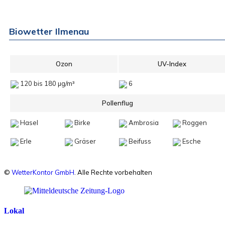
Biowetter Ilmenau
Ozon
UV-Index
120 bis 180 µg/m³
6
Pollenflug
Hasel
Birke
Ambrosia
Roggen
Erle
Gräser
Beifuss
Esche
©
WetterKontor GmbH
. Alle Rechte vorbehalten
Lokal