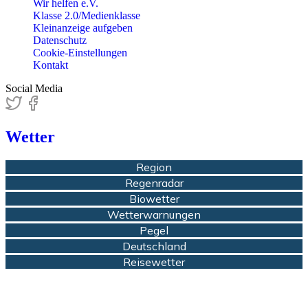
Wir helfen e.V.
Klasse 2.0/Medienklasse
Kleinanzeige aufgeben
Datenschutz
Cookie-Einstellungen
Kontakt
Social Media
Wetter
Region
Regenradar
Biowetter
Wetterwarnungen
Pegel
Deutschland
Reisewetter