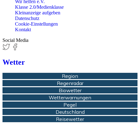
Wir helfen e.V.
Klasse 2.0/Medienklasse
Kleinanzeige aufgeben
Datenschutz
Cookie-Einstellungen
Kontakt
Social Media
Wetter
Region
Regenradar
Biowetter
Wetterwarnungen
Pegel
Deutschland
Reisewetter