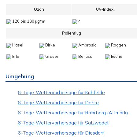
Ozon
UV-Index
120 bis 180 µg/m³
4
Pollenflug
Hasel
Birke
Ambrosia
Roggen
Erle
Gräser
Beifuss
Esche
Umgebung
6-Tage-Wettervorhersage für Kuhfelde
6-Tage-Wettervorhersage für Dähre
6-Tage-Wettervorhersage für Rohrberg (Altmark)
6-Tage-Wettervorhersage für Salzwedel
6-Tage-Wettervorhersage für Diesdorf