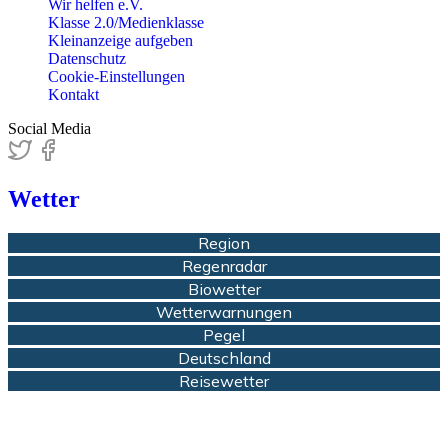
Wir helfen e.V.
Klasse 2.0/Medienklasse
Kleinanzeige aufgeben
Datenschutz
Cookie-Einstellungen
Kontakt
Social Media
Wetter
Region
Regenradar
Biowetter
Wetterwarnungen
Pegel
Deutschland
Reisewetter