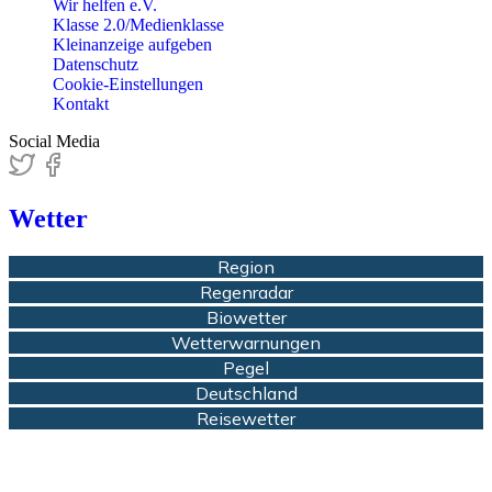
Wir helfen e.V.
Klasse 2.0/Medienklasse
Kleinanzeige aufgeben
Datenschutz
Cookie-Einstellungen
Kontakt
Social Media
Wetter
Region
Regenradar
Biowetter
Wetterwarnungen
Pegel
Deutschland
Reisewetter