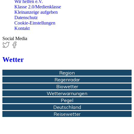
Wir helfen e.V.
Klasse 2.0/Medienklasse
Kleinanzeige aufgeben
Datenschutz
Cookie-Einstellungen
Kontakt
Social Media
Wetter
Region
Regenradar
Biowetter
Wetterwarnungen
Pegel
Deutschland
Reisewetter