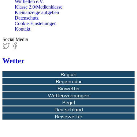
Wir helfen e.V.
Klasse 2.0/Medienklasse
Kleinanzeige aufgeben
Datenschutz
Cookie-Einstellungen
Kontakt
Social Media
Wetter
Region
Regenradar
Biowetter
Wetterwarnungen
Pegel
Deutschland
Reisewetter