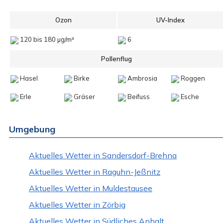
Ozon
UV-Index
120 bis 180 µg/m³
6
Pollenflug
Hasel
Birke
Ambrosia
Roggen
Erle
Gräser
Beifuss
Esche
Umgebung
Aktuelles Wetter in Sandersdorf-Brehna
Aktuelles Wetter in Raguhn-Jeßnitz
Aktuelles Wetter in Muldestausee
Aktuelles Wetter in Zörbig
Aktuelles Wetter in Südliches Anhalt