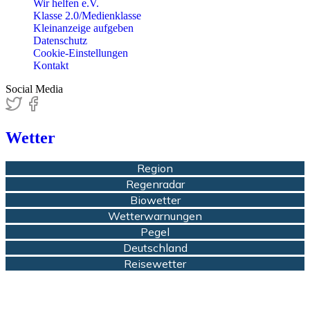
Wir helfen e.V.
Klasse 2.0/Medienklasse
Kleinanzeige aufgeben
Datenschutz
Cookie-Einstellungen
Kontakt
Social Media
Wetter
Region
Regenradar
Biowetter
Wetterwarnungen
Pegel
Deutschland
Reisewetter