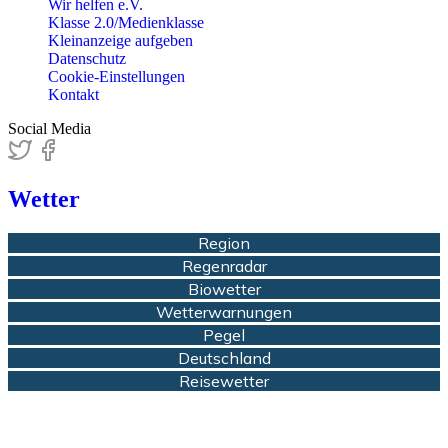
Wir helfen e.V.
Klasse 2.0/Medienklasse
Kleinanzeige aufgeben
Datenschutz
Cookie-Einstellungen
Kontakt
Social Media
Wetter
Region
Regenradar
Biowetter
Wetterwarnungen
Pegel
Deutschland
Reisewetter