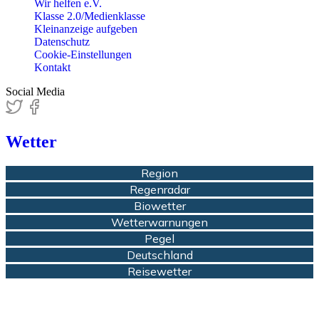
Wir helfen e.V.
Klasse 2.0/Medienklasse
Kleinanzeige aufgeben
Datenschutz
Cookie-Einstellungen
Kontakt
Social Media
Wetter
Region
Regenradar
Biowetter
Wetterwarnungen
Pegel
Deutschland
Reisewetter