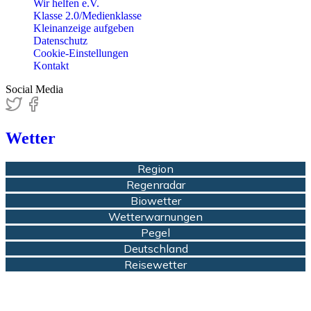
Wir helfen e.V.
Klasse 2.0/Medienklasse
Kleinanzeige aufgeben
Datenschutz
Cookie-Einstellungen
Kontakt
Social Media
Wetter
Region
Regenradar
Biowetter
Wetterwarnungen
Pegel
Deutschland
Reisewetter