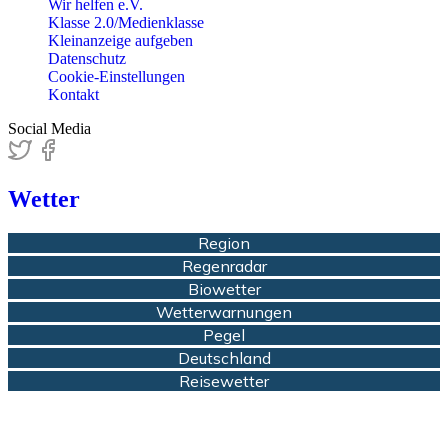
Wir helfen e.V.
Klasse 2.0/Medienklasse
Kleinanzeige aufgeben
Datenschutz
Cookie-Einstellungen
Kontakt
Social Media
Wetter
Region
Regenradar
Biowetter
Wetterwarnungen
Pegel
Deutschland
Reisewetter