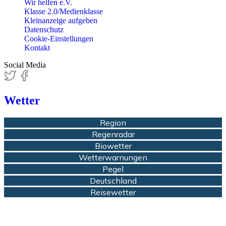
Wir helfen e.V.
Klasse 2.0/Medienklasse
Kleinanzeige aufgeben
Datenschutz
Cookie-Einstellungen
Kontakt
Social Media
Wetter
Region
Regenradar
Biowetter
Wetterwarnungen
Pegel
Deutschland
Reisewetter