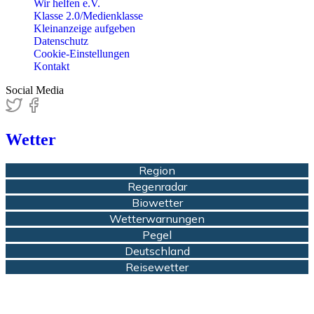
Wir helfen e.V.
Klasse 2.0/Medienklasse
Kleinanzeige aufgeben
Datenschutz
Cookie-Einstellungen
Kontakt
Social Media
Wetter
Region
Regenradar
Biowetter
Wetterwarnungen
Pegel
Deutschland
Reisewetter