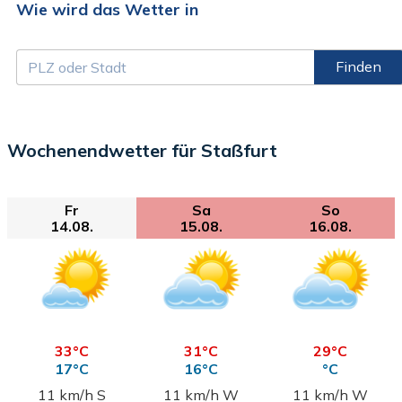
Wie wird das Wetter in
Finden
Wochenendwetter für Staßfurt
Fr
Sa
So
14.08.
15.08.
16.08.
33°C
31°C
29°C
17°C
16°C
°C
11 km/h S
11 km/h W
11 km/h W