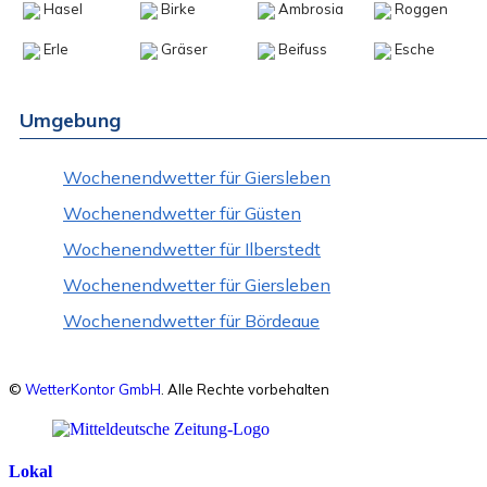
Hasel
Birke
Ambrosia
Roggen
Erle
Gräser
Beifuss
Esche
Umgebung
Wochenendwetter für Giersleben
Wochenendwetter für Güsten
Wochenendwetter für Ilberstedt
Wochenendwetter für Giersleben
Wochenendwetter für Bördeaue
©
WetterKontor GmbH
. Alle Rechte vorbehalten
Lokal