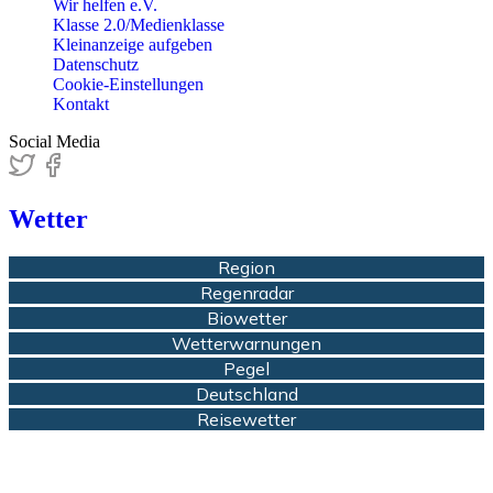
Wir helfen e.V.
Klasse 2.0/Medienklasse
Kleinanzeige aufgeben
Datenschutz
Cookie-Einstellungen
Kontakt
Social Media
Wetter
Region
Regenradar
Biowetter
Wetterwarnungen
Pegel
Deutschland
Reisewetter