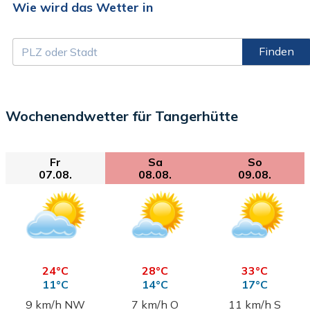
Wie wird das Wetter in
Finden
Wochenendwetter für Tangerhütte
Fr
Sa
So
07.08.
08.08.
09.08.
24°C
28°C
33°C
11°C
14°C
17°C
9 km/h NW
7 km/h O
11 km/h S