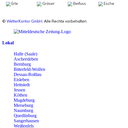
Erle
Gräser
Beifuss
Esche
©
WetterKontor GmbH
. Alle Rechte vorbehalten
Lokal
Halle (Saale)
Aschersleben
Bernburg
Bitterfeld-Wolfen
Dessau-Roßlau
Eisleben
Hettstedt
Jessen
Köthen
Magdeburg
Merseburg
Naumburg
Quedlinburg
Sangerhausen
Weißenfels