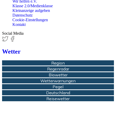
Wir helfen e.V.
Klasse 2.0/Medienklasse
Kleinanzeige aufgeben
Datenschutz
Cookie-Einstellungen
Kontakt
Social Media
Wetter
Region
Regenradar
Biowetter
Wetterwarnungen
Pegel
Deutschland
Reisewetter