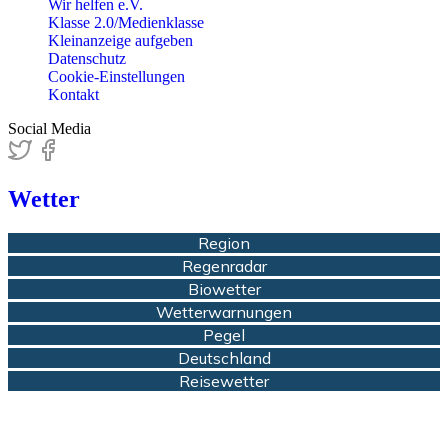
Wir helfen e.V.
Klasse 2.0/Medienklasse
Kleinanzeige aufgeben
Datenschutz
Cookie-Einstellungen
Kontakt
Social Media
Wetter
Region
Regenradar
Biowetter
Wetterwarnungen
Pegel
Deutschland
Reisewetter