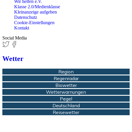
Wir helfen e.V.
Klasse 2.0/Medienklasse
Kleinanzeige aufgeben
Datenschutz
Cookie-Einstellungen
Kontakt
Social Media
Wetter
Region
Regenradar
Biowetter
Wetterwarnungen
Pegel
Deutschland
Reisewetter