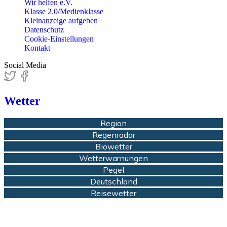
Wir helfen e.V.
Klasse 2.0/Medienklasse
Kleinanzeige aufgeben
Datenschutz
Cookie-Einstellungen
Kontakt
Social Media
Wetter
Region
Regenradar
Biowetter
Wetterwarnungen
Pegel
Deutschland
Reisewetter