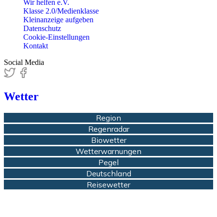
Wir helfen e.V.
Klasse 2.0/Medienklasse
Kleinanzeige aufgeben
Datenschutz
Cookie-Einstellungen
Kontakt
Social Media
Wetter
Region
Regenradar
Biowetter
Wetterwarnungen
Pegel
Deutschland
Reisewetter