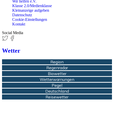
Wir helfen e.V.
Klasse 2.0/Medienklasse
Kleinanzeige aufgeben
Datenschutz
Cookie-Einstellungen
Kontakt
Social Media
Wetter
Region
Regenradar
Biowetter
Wetterwarnungen
Pegel
Deutschland
Reisewetter