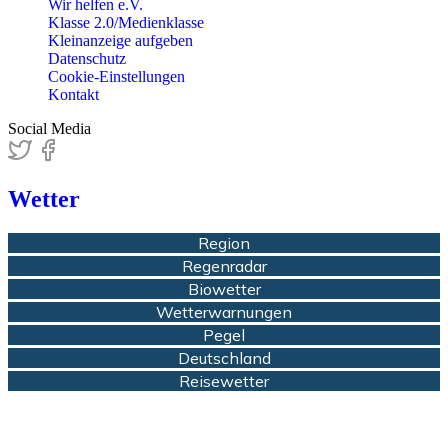
Wir helfen e.V.
Klasse 2.0/Medienklasse
Kleinanzeige aufgeben
Datenschutz
Cookie-Einstellungen
Kontakt
Social Media
Wetter
Region
Regenradar
Biowetter
Wetterwarnungen
Pegel
Deutschland
Reisewetter