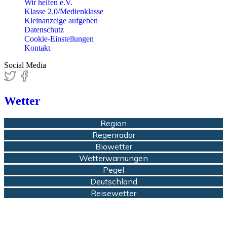
Wir helfen e.V.
Klasse 2.0/Medienklasse
Kleinanzeige aufgeben
Datenschutz
Cookie-Einstellungen
Kontakt
Social Media
Wetter
Region
Regenradar
Biowetter
Wetterwarnungen
Pegel
Deutschland
Reisewetter