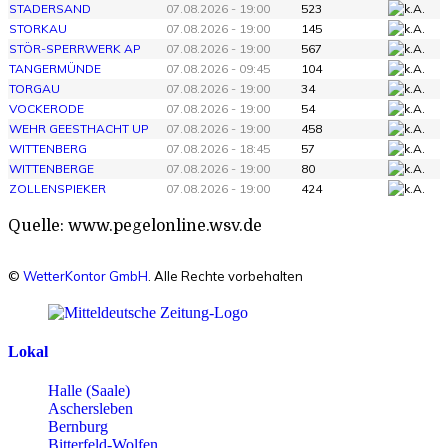
STADERSAND
07.08.2026 - 19:00
523
STORKAU
07.08.2026 - 19:00
145
STÖR-SPERRWERK AP
07.08.2026 - 19:00
567
TANGERMÜNDE
07.08.2026 - 09:45
104
TORGAU
07.08.2026 - 19:00
34
VOCKERODE
07.08.2026 - 19:00
54
WEHR GEESTHACHT UP
07.08.2026 - 19:00
458
WITTENBERG
07.08.2026 - 18:45
57
WITTENBERGE
07.08.2026 - 19:00
80
ZOLLENSPIEKER
07.08.2026 - 19:00
424
Quelle: www.pegelonline.wsv.de
©
WetterKontor GmbH
. Alle Rechte vorbehalten
Lokal
Halle (Saale)
Aschersleben
Bernburg
Bitterfeld-Wolfen