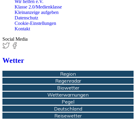
Wir helfen e.V.
Klasse 2.0/Medienklasse
Kleinanzeige aufgeben
Datenschutz
Cookie-Einstellungen
Kontakt
Social Media
Wetter
Region
Regenradar
Biowetter
Wetterwarnungen
Pegel
Deutschland
Reisewetter